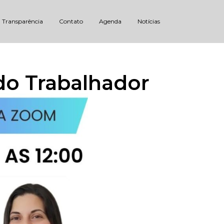
a Transparência
Contato
Agenda
Notícias
do Trabalhador