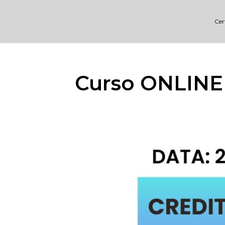
Cer
Curso ONLINE 